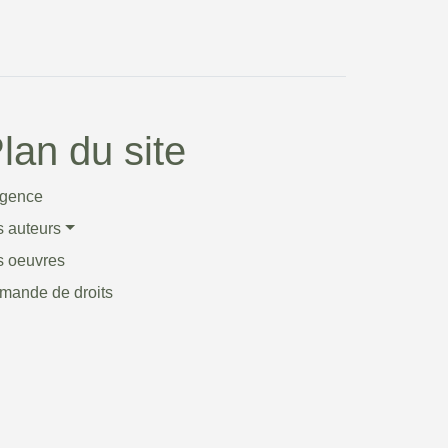
lan du site
agence
s auteurs
s oeuvres
mande de droits